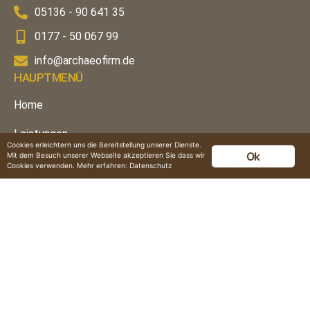
05136 - 90 641 35
0177 - 50 067 99
info@archaeofirm.de
HAUPTMENÜ
Home
Leistungen
Cookies erleichtern uns die Bereitstellung unserer Dienste.
Ok
Mit dem Besuch unserer Webseite akzeptieren Sie dass wir
Über uns
Cookies verwenden. Mehr erfahren:
Datenschutz
Einblicke
Jobs
Kontakt