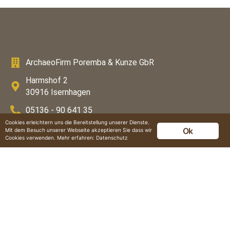
ArchaeoFirm Poremba & Kunze GbR
Harmshof 2
30916 Isernhagen
05136 - 90 641 35
Cookies erleichtern uns die Bereitstellung unserer Dienste.
0177 - 50 067 99
Ok
Mit dem Besuch unserer Webseite akzeptieren Sie dass wir
Cookies verwenden. Mehr erfahren:
Datenschutz
info@archaeofirm.de
HAUPTMENÜ
Home
Leistungen
Über uns