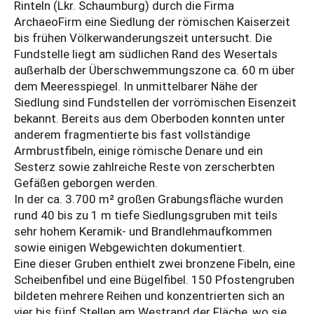
Rinteln (Lkr. Schaumburg) durch die Firma
ArchaeoFirm eine Siedlung der römischen Kaiserzeit
bis frühen Völkerwanderungszeit untersucht. Die
Fundstelle liegt am südlichen Rand des Wesertals
außerhalb der Überschwemmungszone ca. 60 m über
dem Meeresspiegel. In unmittelbarer Nähe der
Siedlung sind Fundstellen der vorrömischen Eisenzeit
bekannt. Bereits aus dem Oberboden konnten unter
anderem fragmentierte bis fast vollständige
Armbrustfibeln, einige römische Denare und ein
Sesterz sowie zahlreiche Reste von zerscherbten
Gefäßen geborgen werden.
In der ca. 3.700 m² großen Grabungsfläche wurden
rund 40 bis zu 1 m tiefe Siedlungsgruben mit teils
sehr hohem Keramik- und Brandlehmaufkommen
sowie einigen Webgewichten dokumentiert.
Eine dieser Gruben enthielt zwei bronzene Fibeln, eine
Scheibenfibel und eine Bügelfibel. 150 Pfostengruben
bildeten mehrere Reihen und konzentrierten sich an
vier bis fünf Stellen am Westrand der Fläche, wo sie