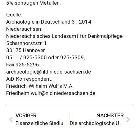
5% sonstigen Metallen.
Quelle:
Archäologie in Deutschland 3 I 2014
Niedersachsen
Niedersächsisches Landesamt für Denkmalpflege
Scharnhorststr. 1
30175 Hannover
0511 / 925-5300 oder 925-5309,
Fax 925-5296
archaeologie@nld.niedersachsen.de
AiD-Korrespondent:
Friedrich-Wilhelm Wulfs M.A.
Friedhelm.wulf@nld.niedersachsen.de
VORIGER
NÄCHSTER
Eisenzeitliche Siedlungsgruben bei Elze
Die archäologische Untersuchung an der St. Alexandri Kirche in Eldagsen im Jahr 2013