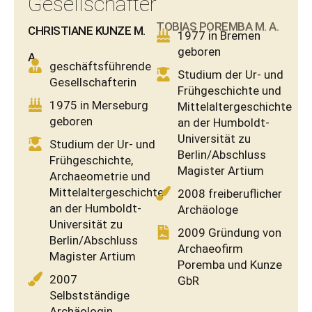
Gesellschafter
TOBIAS POREMBA M. A.
CHRISTIANE KUNZE M.
1977 in Bremen
geboren
A.
geschäftsführende
Studium der Ur- und
Gesellschafterin
Frühgeschichte und
1975 in Merseburg
Mittelaltergeschichte
geboren
an der Humboldt-
Universität zu
Studium der Ur- und
Berlin/Abschluss
Frühgeschichte,
Magister Artium
Archaeometrie und
Mittelaltergeschichte
2008 freiberuflicher
an der Humboldt-
Archäologe
Universität zu
2009 Gründung von
Berlin/Abschluss
Archaeofirm
Magister Artium
Poremba und Kunze
2007
GbR
Selbstständige
Archäologin