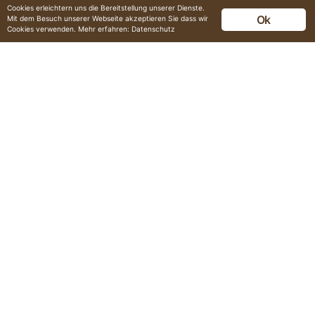
Cookies erleichtern uns die Bereitstellung unserer Dienste.
Ok
Mit dem Besuch unserer Webseite akzeptieren Sie dass wir
Cookies verwenden. Mehr erfahren:
Datenschutz
Unsere
Partner
KONTAKT
Sprechen Sie uns an -
Bei Ihrem nächsten
Projekt können wir
KONTAKT
AUFNEHMEN
Sie unterstützen!