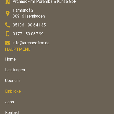
ArchaeoFirm Poremba & Kunze GbR
Harmshof 2
30916 Isernhagen
05136 - 90 641 35
0177 - 50 067 99
info@archaeofirm.de
HAUPTMENÜ
Home
Leistungen
Über uns
Einblicke
Jobs
Kontakt