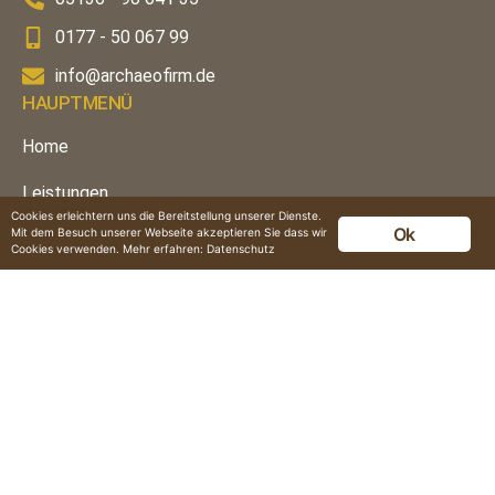
0177 - 50 067 99
info@archaeofirm.de
HAUPTMENÜ
Home
Leistungen
Cookies erleichtern uns die Bereitstellung unserer Dienste.
Ok
Mit dem Besuch unserer Webseite akzeptieren Sie dass wir
Über uns
Cookies verwenden. Mehr erfahren:
Datenschutz
Einblicke
Jobs
Kontakt