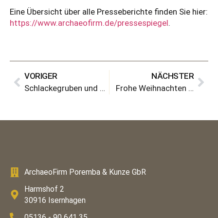
Eine Übersicht über alle Presseberichte finden Sie hier:
https://www.archaeofirm.de/pressespiegel
.
VORIGER
NÄCHSTER
Schlackegruben und Webhaus – Eine früh- bis hochmittelalterliche Siedlung in Basse (Neustadt am Rübenberge, Region Hannover).
Frohe Weihnachten …
ArchaeoFirm Poremba & Kunze GbR
Harmshof 2
30916 Isernhagen
05136 - 90 641 35