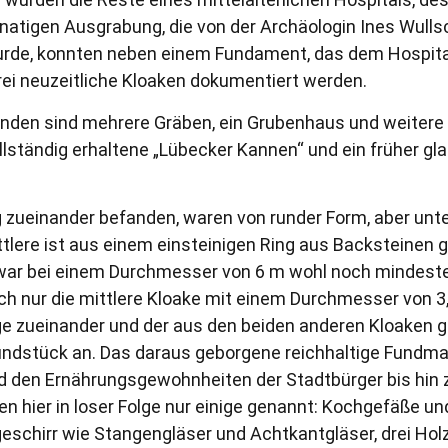
atigen Ausgrabung, die von der Archäologin Ines Wull
rde, konnten neben einem Fundament, das dem Hospital 
ei neuzeitliche Kloaken dokumentiert werden.
den sind mehrere Gräben, ein Grubenhaus und weitere G
llständig erhaltene „Lübecker Kannen“ und ein früher gla
ung zueinander befanden, waren von runder Form, aber unt
ttlere ist aus einem einsteinigen Ring aus Backsteinen 
ar bei einem Durchmesser von 6 m wohl noch mindestens
ch nur die mittlere Kloake mit einem Durchmesser von 3,
Lage zueinander und der aus den beiden anderen Kloaken 
ndstück an. Das daraus geborgene reichhaltige Fundmater
den Ernährungsgewohnheiten der Stadtbürger bis hin zur
 hier in loser Folge nur einige genannt: Kochgefäße u
eschirr wie Stangengläser und Achtkantgläser, drei Holz