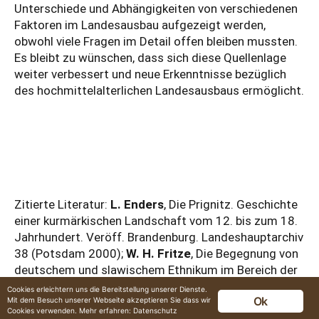
Unterschiede und Abhängigkeiten von verschiedenen
Faktoren im Landesausbau aufgezeigt werden,
obwohl viele Fragen im Detail offen bleiben mussten.
Es bleibt zu wünschen, dass sich diese Quellenlage
weiter verbessert und neue Erkenntnisse bezüglich
des hochmittelalterlichen Landesausbaus ermöglicht.
Zitierte Literatur:
L. Enders
, Die Prignitz. Geschichte
einer kurmärkischen Landschaft vom 12. bis zum 18.
Jahrhundert. Veröff. Brandenburg. Landeshauptarchiv
38 (Potsdam 2000);
W. H. Fritze
, Die Begegnung von
deutschem und slawischem Ethnikum im Bereich der
hochmittelalterlichen Ostsiedlung.
Cookies erleichtern uns die Bereitstellung unserer Dienste.
Ok
Mit dem Besuch unserer Webseite akzeptieren Sie dass wir
Siedlungsforschung 2, 1984, 187-219;
E. Gringmuth-
Cookies verwenden. Mehr erfahren:
Datenschutz