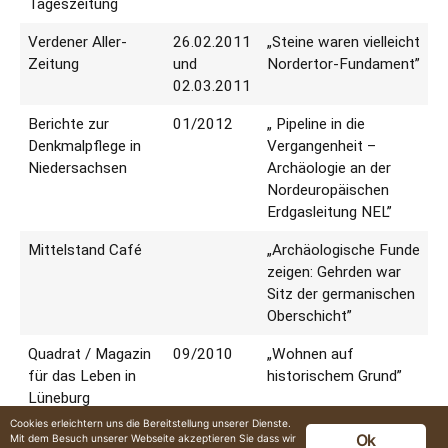
Tageszeitung
Verdener Aller-
26.02.2011
„Steine waren vielleicht
Zeitung
und
Nordertor-Fundament”
02.03.2011
Berichte zur
01/2012
„ Pipeline in die
Denkmalpflege in
Vergangenheit –
Niedersachsen
Archäologie an der
Nordeuropäischen
Erdgasleitung NEL”
Mittelstand Café
„Archäologische Funde
zeigen: Gehrden war
Sitz der germanischen
Oberschicht”
Quadrat / Magazin
09/2010
„Wohnen auf
für das Leben in
historischem Grund”
Lüneburg
Cookies erleichtern uns die Bereitstellung unserer Dienste.
Hallo Sonntag
22.08.2010
„Mehrere Brunnen
Ok
Mit dem Besuch unserer Webseite akzeptieren Sie dass wir